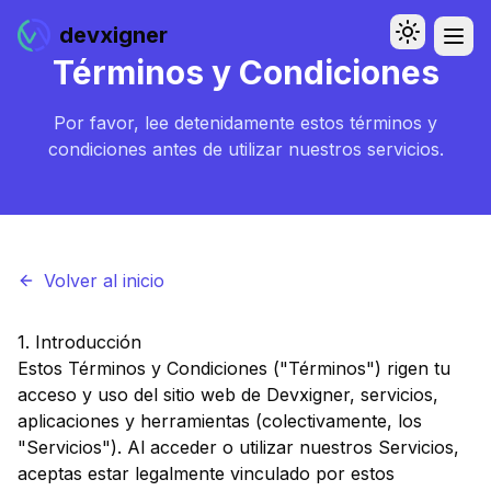
devxigner
Toggle th
Abri
Términos y Condiciones
Menú
Por favor, lee detenidamente estos términos y
condiciones antes de utilizar nuestros servicios.
Volver al inicio
1. Introducción
Estos Términos y Condiciones ("Términos") rigen tu
acceso y uso del sitio web de Devxigner, servicios,
aplicaciones y herramientas (colectivamente, los
"Servicios"). Al acceder o utilizar nuestros Servicios,
aceptas estar legalmente vinculado por estos